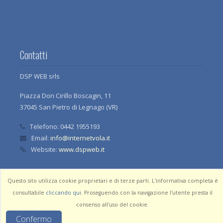
Contatti
DSP WEB srls
Piazza Don Cirillo Boscagin, 11
37045 San Pietro di Legnago (VR)
Telefono:
0442 1955193
Email:
info@internetvola.it
Website:
www.dspweb.it
Questo sito utilizza cookie proprietari e di terze parti. L'informativa completa è
consultabile
cliccando qui
. Proseguendo con la navigazione l'utente presta il
Privacy
Informativa Cookies
Dati Aziendali
consenso all'uso del cookie.
Confermo
p.iva 04370090237 - © 2021 dsp web