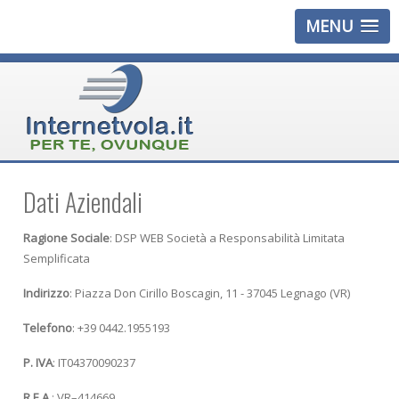
MENU
Dati Aziendali
Ragione Sociale
: DSP WEB Società a Responsabilità Limitata
Semplificata
Indirizzo
: Piazza Don Cirillo Boscagin, 11 - 37045 Legnago (VR)
Telefono
: +39 0442.1955193
P. IVA
: IT04370090237
R.E.A.
: VR–414669