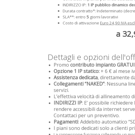
INDIRIZZO IP:
1 IP pubblico dinamico de
Durata contratto*: Indeterminato (decre
SLA**: entro
5
giorni lavorativi
Costo di attivazione
Euro 24,90 IVA esc
a 32,
Dettagli e opzioni dell'of
Promo
contributo impianto GRATU
Opzione 1 IP statico:
+ 6 € al mese i
Assistenza dedicata
, direttamente da
Collegamenti “NAKED”
: Nessuna lin
servizi.
L’effettiva velocità di allineamento d
INDIRIZZI IP
: E’ possibile richiedere
rendere accessibili da internet serv
Contattaci per un preventivo.
Pagamenti
: Addebito automatico “S
I piani sono dedicati solo a clienti pr
La connessione funziona collegando un mode