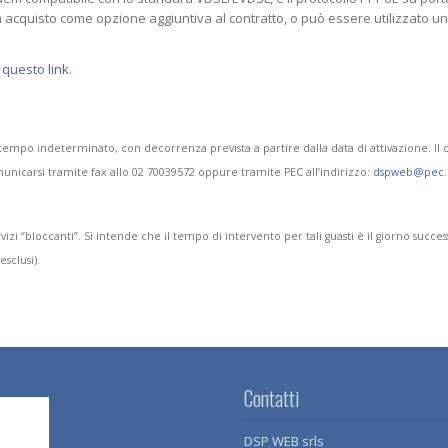
in acquisto come opzione aggiuntiva al contratto, o può essere utilizzato u
a
questo link
.
 tempo indeterminato, con decorrenza prevista a partire dalla data di attivazione. Il cl
icarsi tramite fax allo 02 70039572 oppure tramite PEC all’indirizzo:
dspweb@pec.i
zi “bloccanti”. Si intende che il tempo di intervento per tali guasti è il giorno success
esclusi).
Contatti
DSP WEB srls