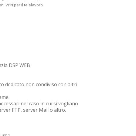
i VPN per il telelavoro.
anzia DSP WEB
ico dedicato non condiviso con altri
rame.
 necessari nel caso in cui si vogliano
rver FTP, server Mail o altro.
 RJ11.