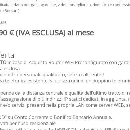
dicato
, adatto per gaming online, videosorveglianza, domotica e connession
to Bersani)
lusa
90 € (IVA ESCLUSA) al mese
ferta:
ITO
in caso di Acquisto Router WiFi Preconfigurato con gar
va esclusa
l nostro personale qualificato, senza call center!
ea telefonica esistente, si utilizza quindi un doppino telefon
ipende dalla distanza centrale e qualità dell’ultimo tratto di 
 l’assegnazione di più indirizzi IP statici dedicati in aggiunta,
er e/o servizi presenti nella propria LAN come server WEB, se
DD” su Conto Corrente o Bonifico Bancario Annuale.
ivati per l'uso residenziale.
m compatibile con lo standard VDSL/EVDSL, e il protocollo PPPoE su porta